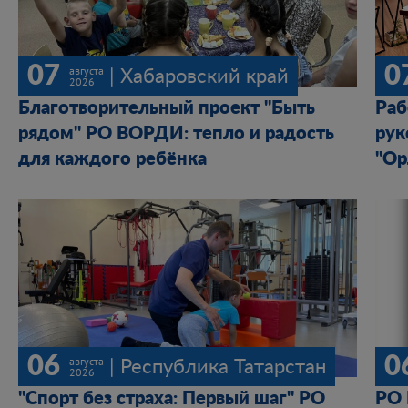
07
0
августа
| Хабаровский край
2026
Благотворительный проект "Быть
Раб
рядом" РО ВОРДИ: тепло и радость
рук
для каждого ребёнка
"Ор
06
0
августа
| Республика Татарстан
2026
"Спорт без страха: Первый шаг" РО
РО 