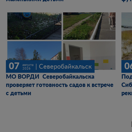
07
0
августа
| Северобайкальск
2026
МО ВОРДИ Северобайкальска
По
проверяет готовность садов к встрече
Сиб
с детьми
рек