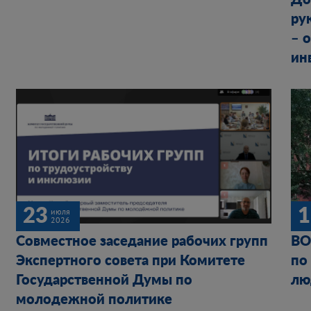
До
ру
– 
ин
23
1
июля
2026
Совместное заседание рабочих групп
ВО
Экспертного совета при Комитете
по
Государственной Думы по
лю
молодежной политике