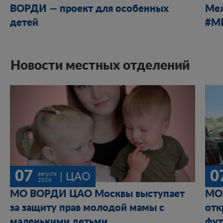
ВОРДИ — проект для особенных
Ме
детей
#М
Новости местных отделений
07
0
августа
| ЦАО
2026
МО ВОРДИ ЦАО Москвы выступает
МО 
за защиту прав молодой мамы с
отк
маленькими детьми
фут