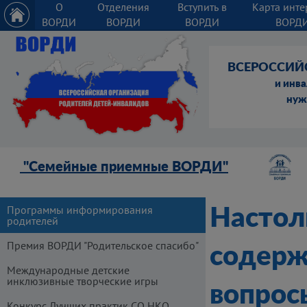
О
Отделения
Вступить в
Карта инте
ВОРДИ
ВОРДИ
ВОРДИ
ВОРД
ВСЕРОССИЙ
и инв
нуж
"Семейные приемные ВОРДИ"
Программы информирования
Настол
родителей
Премия ВОРДИ "Родительское спасибо"
содерж
Международные детские
инклюзивные творческие игры
вопрос
Конкурс Лучших практик СО НКО