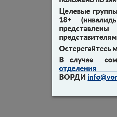
положено по зак
Целевые групп
18+ (инвалид
представл
представителям
Остерегайтесь 
В случае сом
отделения 
ВОРДИ
info@vor