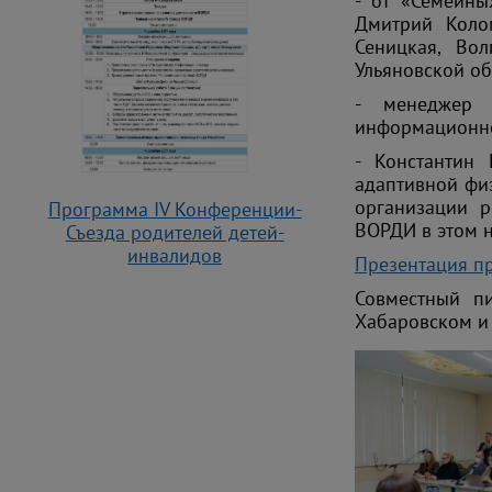
- от «Семейны
Дмитрий Колом
Сеницкая, Во
Ульяновской об
- менеджер 
информационно
- Константин
адаптивной фи
организации р
Программа IV Конференции-
ВОРДИ в этом 
Съезда родителей детей-
инвалидов
Презентация п
Совместный пи
Хабаровском и