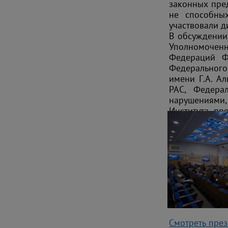
законных пред
не способны
участвовали д
В обсуждении 
Уполномоченн
Федераций Ф
Федерального
имени Г.А. А
РАС, Федера
нарушениями
Института пр
детей-инвалид
Смотреть пре