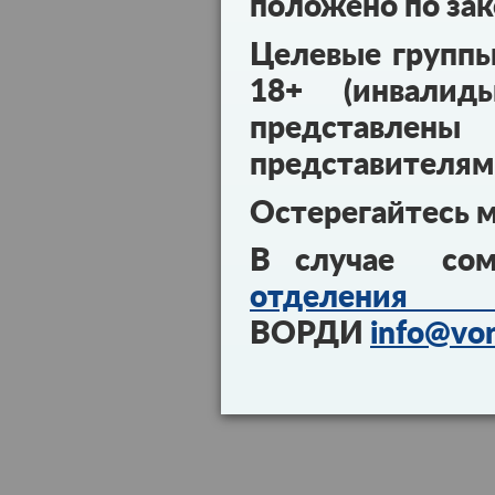
положено по зак
Целевые групп
18+ (инвалид
представл
представителям
Остерегайтесь 
В случае сом
отделения 
ВОРДИ
info@vor