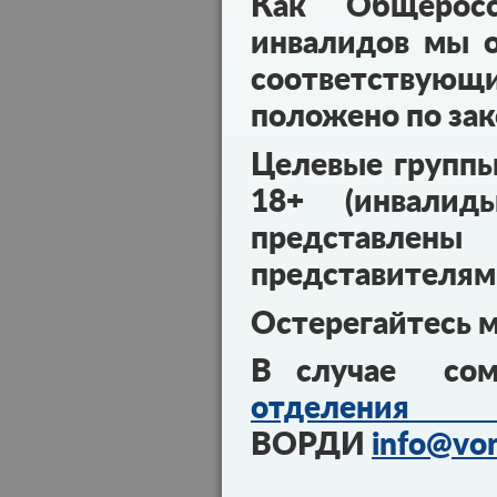
Как Общеросс
инвалидов мы о
соответствующ
положено по зак
Целевые групп
18+ (инвалид
представл
представителям
Остерегайтесь 
В случае сом
отделения 
ВОРДИ
info@vor