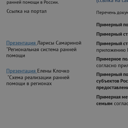
(ссылка на с
ранней помощи в России.
Ссылка на портал
Перечень доку
Примерный по
Примерный ст
Презентация
Ларисы Самариной
Примерный ста
"Региональная система ранней
приложению 
помощи
Примерное по
согласно пр
Презентация
Елены Клочко
Примерный по
"Схема реализации ранней
субъектов Ро
помощи в регионах
предоставлени
Примерная мет
согла
семьям