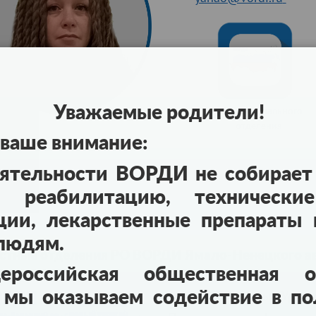
Уважаемые родители!
сайт регионального
отделения
ваше внимание:
еятельности ВОРДИ не собирает 
 реабилитацию, технические
ции, лекарственные препараты и
 людям.
стные отделения РО ВОРДИ Ямало-Ненецкого а
российская общественная ор
МО ВОРДИ г.Новый Уренг
 мы оказываем содействие в по