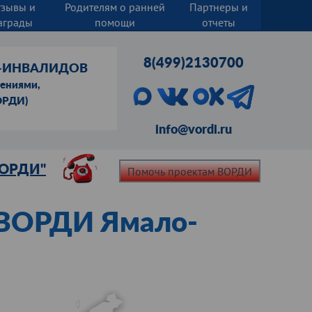
тзывы и
Родителям о ранней
Партнеры и
аграды
помощи
отчеты
8(499)2130700
Й-ИНВАЛИДОВ
шениями,
ОРДИ)
info@vordi.ru
ВОРДИ"
Помочь проектам ВОРДИ
 ВОРДИ Ямало-