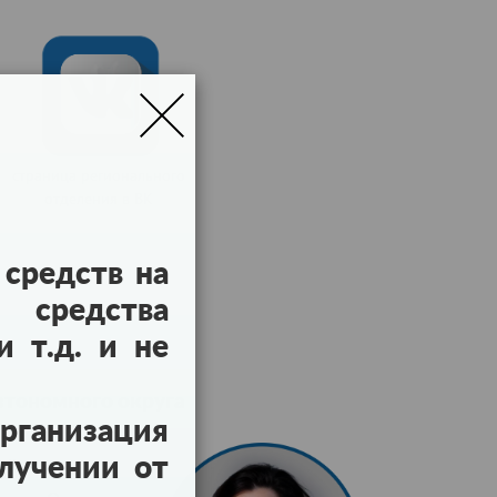
страница регионального
отделения в ВК
средств на
 средства
 т.д. и не
втономного округа
ганизация
ой
лучении от