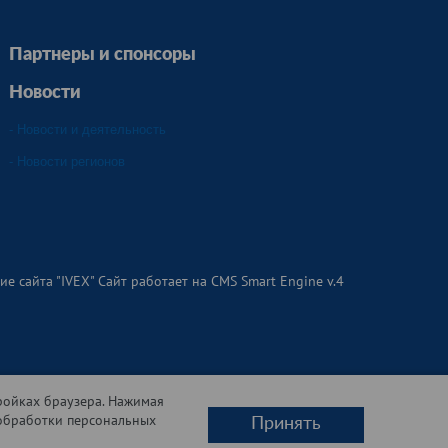
Партнеры и спонсоры
Новости
- Новости и деятельность
- Новости регионов
ие сайта "
IVEX
" Сайт работает на
CMS Smart Engine v.4
ксту Закон о персональных данных) персональные данные
в, персональные данные в которых размещены с учетом
тройках браузера. Нажимая
 обработки персональных
Принять