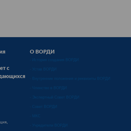
ия
О ВОРДИ
- История создания ВОРДИ
ет с
- Устав ВОРДИ
ждающихся
- Внутренние положения и реквизиты ВОРДИ
- Членство в ВОРДИ
- Экспертный Совет ВОРДИ
- Совет ВОРДИ
- МКС
ция,
- Учредители ВОРДИ