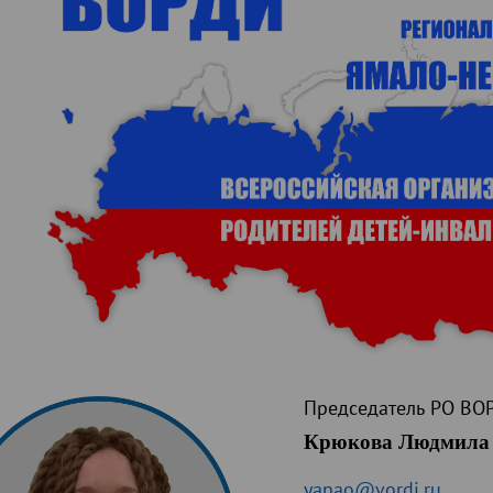
Председатель РО ВО
Крюкова Людмила 
yanao@vordi.ru