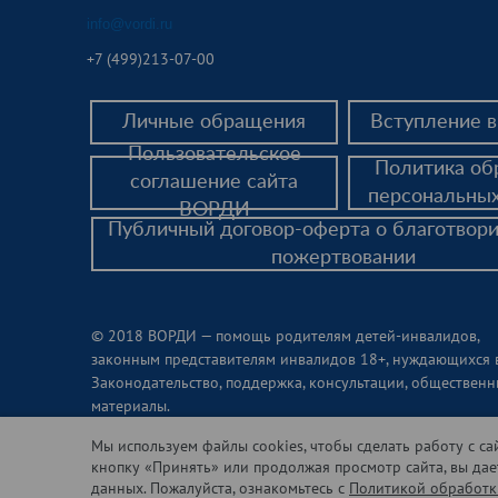
info@vordi.ru
+
7 (499)213-07-00
Личные обращения
Вступление 
Пользовательское
Политика об
соглашение сайта
персональны
ВОРДИ
Публичный договор-оферта о благотвор
пожертвовании
© 2018 ВОРДИ — помощь родителям детей-инвалидов,
законным представителям инвалидов 18+, нуждающихся 
Законодательство, поддержка, консультации, обществен
материалы.
В соответствии с требованиями ст. 10.1 Федерального з
сотрудников размещены на сайте с учетом полученных с
Мы используем файлы cookies, чтобы сделать работу с с
полученных согласий клиентов и в рамках требований З
кнопку «Принять» или продолжая просмотр сайта, вы да
данных. Пожалуйста, ознакомьтесь с
Политикой обработк