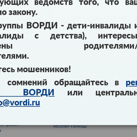
Председатель - Александ
вующих ведомств того, что в
Александровна
о закону.
yanao.novy_urengoy@vordi
руппы ВОРДИ - дети-инвалиды 
алиды с детства), интерес
авлены родителями/за
телями.
тесь мошенников!
 сомнений обращайтесь в
ре
ния ВОРДИ
или централь
o@vordi.ru
ный при
Благотворительный фонд
по правам
"Абсолют-Помощь"
а