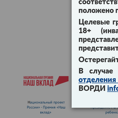
соответст
положено п
Целевые г
18+ (инв
предст
представи
Остерегай
В случае
отделе
ВОРДИ
inf
Н
ациональный проект
Уполномочен
России» - Премия «Наш
Президенте РФ 
вклад»
ребенк