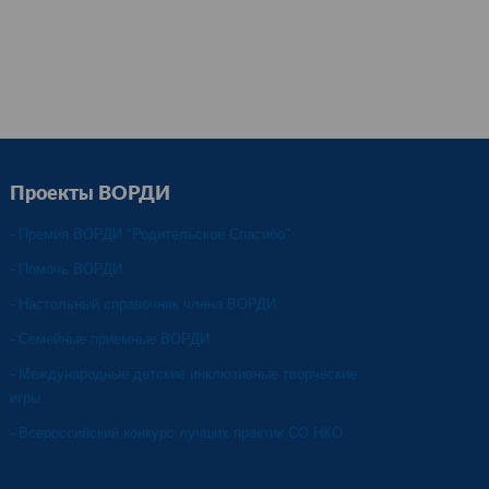
Проекты ВОРДИ
- Премия ВОРДИ "Родительское Спасибо"
- Помочь ВОРДИ
- Настольный справочник члена ВОРДИ
- Семейные приемные ВОРДИ
-
Международные детские инклюзивные творческие
игры
- Всероссийский конкурс лучших практик СО НКО