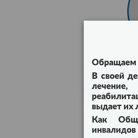
Обращаем 
В своей д
лечение,
реабилита
выдает их
Ме
Как Обще
инвалидов