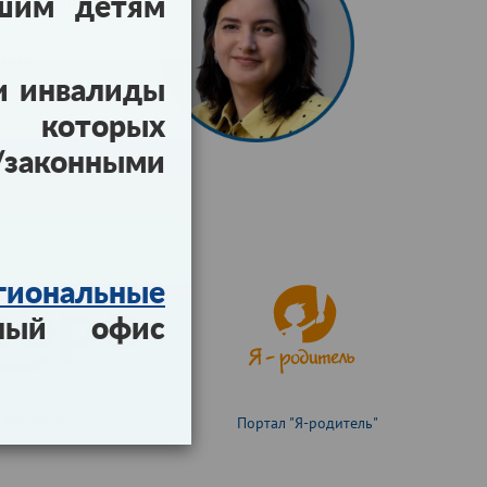
рова Ольга
ашим детям
.ru
и инвалиды
ы которых
конными
гиональные
ный офис
Добро.ру
Портал "Я-родитель"