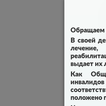
Обращаем 
В своей д
лечение,
реабилита
выдает их
Как Обще
инвалидов
соответст
положено п