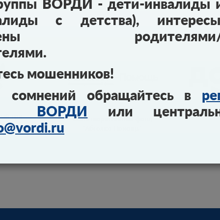
руппы ВОРДИ - дети-инвалиды 
алиды с детства), интерес
авлены родителями/за
телями.
тесь мошенников!
 сомнений обращайтесь в
ре
ния ВОРДИ
или централь
ный при
Благотворительный фонд
по правам
o@vordi.ru
"Абсолют-Помощь"
а