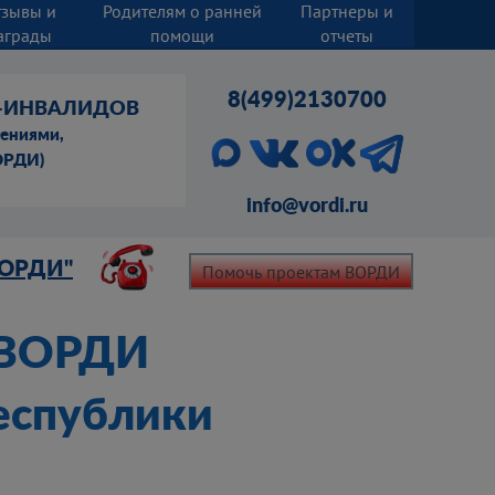
тзывы и
Родителям о ранней
Партнеры и
аграды
помощи
отчеты
8(499)2130700
Й-ИНВАЛИДОВ
шениями,
ОРДИ)
info@vordi.ru
ВОРДИ"
Помочь проектам ВОРДИ
 ВОРДИ
Республики