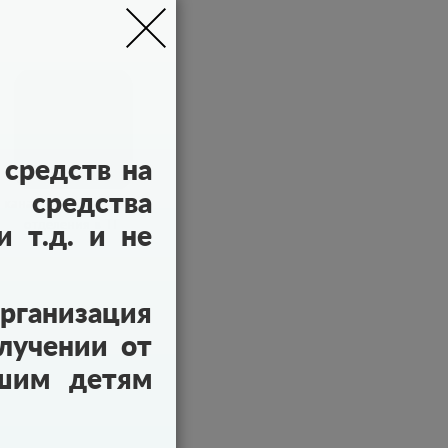
средств на
 средства
канал регионального
отделения в ТГ
 т.д. и не
ганизация
лучении от
ашим детям