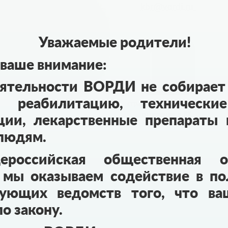
kbr@vordi.ru
Уважаемые родители!
ваше внимание:
еятельности ВОРДИ не собирает 
 реабилитацию, технические
страница регионального
отделения в ВК
ции, лекарственные препараты и
 людям.
российская общественная ор
 мы оказываем содействие в по
вующих ведомств того, что в
о закону.