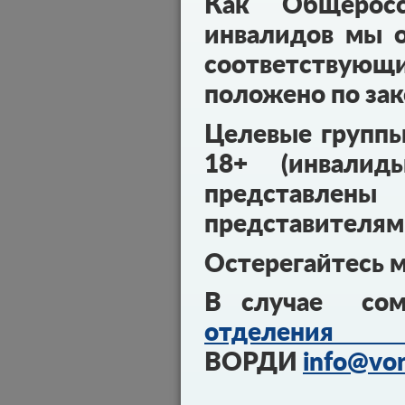
Как Общеросс
инвалидов мы о
соответствующ
положено по зак
Целевые групп
18+ (инвалид
представл
представителям
Остерегайтесь 
В случае сом
отделения 
ВОРДИ
info@vor