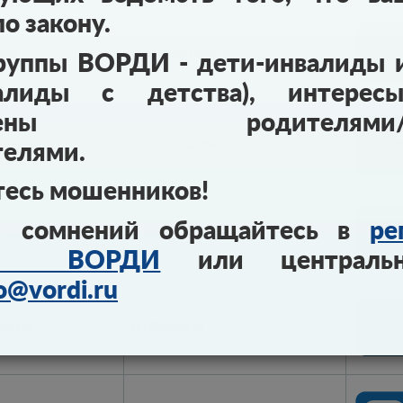
о закону.
евна
zab.kray@vordi.ru
руппы ВОРДИ - дети-инвалиды 
алиды с детства), интерес
авлены родителями/за
омедовна
ingushetiya@vordi.ru
телями.
тесь мошенников!
 сомнений обращайтесь в
ре
ксандровна
irkutsk@vordi.ru
ния ВОРДИ
или централь
o@vordi.ru
исовна
kbr@vordi.ru