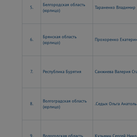
Белгородская область
5.
Тараненко Владимир
(юрлицо)
Брянская область
6.
Прохоренко Екатери
(юрлицо)
7.
Республика Бурятия
Санжиева Валерия С
Волгоградская область
8.
.Седых Ольга Анатол
(юрлицо)
9.
Вологодская область
Кузьмин Сергей Нико