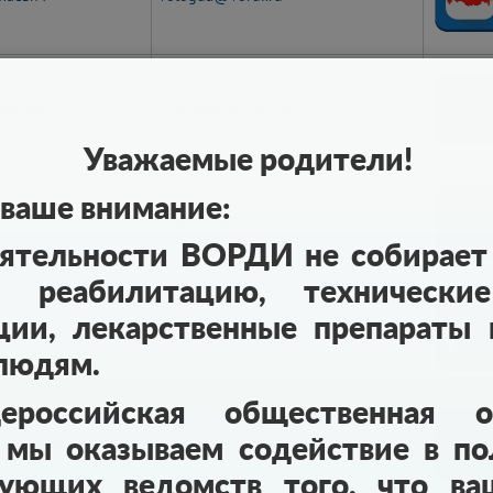
лексеевна
voronezh@vordi.ru
Уважаемые родители!
ваше внимание:
тбадавиевна
dagestan@vordi.ru
еятельности ВОРДИ не собирает 
 реабилитацию, технические
ции, лекарственные препараты и
Анатольевна
dnr@vordi.ru
 людям.
российская общественная ор
 мы оказываем содействие в по
колаевна
eao@vordi.ru
вующих ведомств того, что в