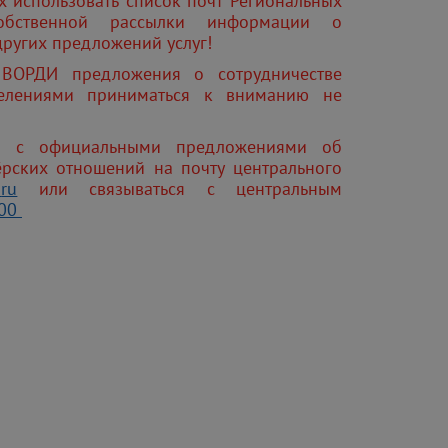
использовать список почт Региональных
обственной рассылки информации о
других предложений услуг!
 ВОРДИ предложения о сотрудничестве
делениями приниматься к вниманию не
я с официальными предложениями об
ёрских отношений на почту центрального
.
ru
или связываться с центральным
00