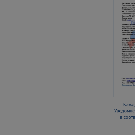
Кажд
Уведомле
в соот