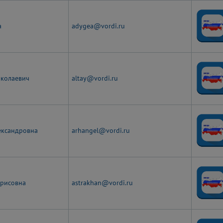
а
adygea@vordi.ru
иколаевич
altay@vordi.ru
ександровна
arhangel@vordi.ru
орисовна
astrakhan@vordi.ru