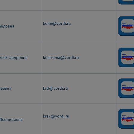
komi@vordi.ru
айловна
Александровна
kostroma@vordi.ru
геевна
krd@vordi.ru
krsk@vordi.ru
 Леонидовна