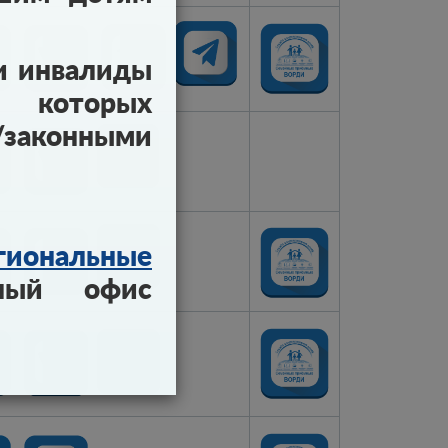
и инвалиды
ы которых
конными
гиональные
ный офис