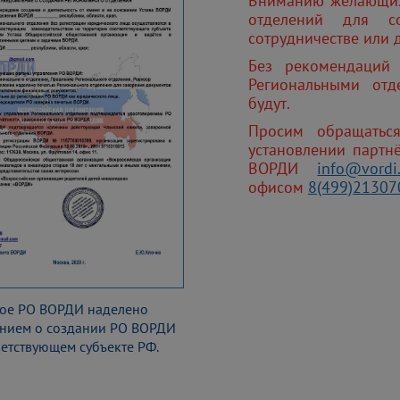
Вниманию желающих 
отделений для с
сотрудничестве или 
Без рекомендаций
Региональными от
будут.
Просим обращатьс
установлении партн
ВОРДИ
info@vordi
офисом
8(499)21307
ое РО ВОРДИ наделено
нием о создании РО ВОРДИ
ветствующем субъекте РФ.