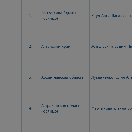
Республика Адыгея
1.
Рауд Анна Васильевн
(юрлицо)
2.
Алтайский край
Жигульский Вадим Н
3.
Архангельская область
Лукьяненко Юлия Ал
Астраханская область
4.
Мартынова Ульяна Б
(юрлицо)