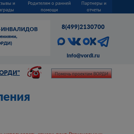
тзывы и
Родителям о ранней
Партнеры и
аграды
помощи
отчеты
8(499)2130700
Й-ИНВАЛИДОВ
шениями,
ОРДИ)
info@vordi.ru
ВОРДИ"
Помочь проектам ВОРДИ
ления