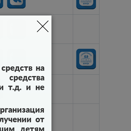
средств на
 средства
 т.д. и не
ганизация
лучении от
ашим детям