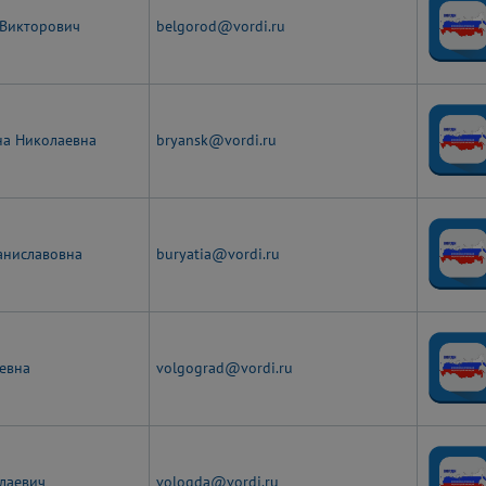
 Викторович
belgorod@vordi.ru
на Николаевна
bryansk@vordi.ru
таниславовна
buryatia@vordi.ru
ьевна
volgograd@vordi.ru
лаевич
vologda@vordi.ru