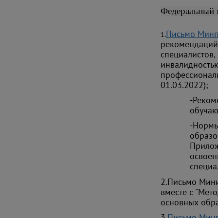
Федеральный 
Письмо Минп
1.
рекомендаций
специалистов
инвалидность
профессиональ
01.03.2022);
-Реко
обучаю
-Норм
образо
Прило
освоен
специа
2.Письмо Мини
вместе с "Мет
основных обра
3.
Письмо Минп