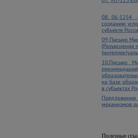
07.
НТ-1139/08
08.
06-1254 
созданию усло
субъекте Росс
09
Письмо Мин
.
(Разъяснения 
(интеллектуал
10.Письмо М
рекомендаций
образовательн
на базе обра
в субъектах Р
Предложения
механизмов ор
Полезные ссыл