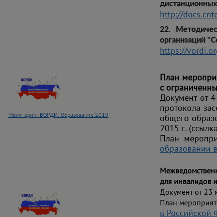
дистанционных
http://docs.c
22. Методиче
организаций "С
https://vordi.
План меропри
с ограниченны
Документ от 4
протокола зас
Мониторинг ВОРДИ: Образование 2019
общего образ
2015 г.
(ссылк
План меропри
образовании в
Межведомственн
для инвалидов 
Документ от 23 
План мероприят
в Российской Ф