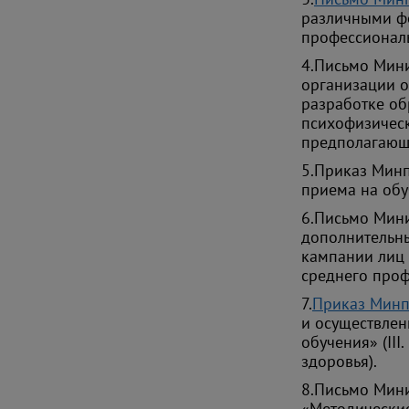
различными фо
профессиональ
4.
Письмо Мини
организации о
разработке об
психофизическ
предполагающи
5.
Приказ Минпр
приема на обу
6.
Письмо Мини
дополнительн
кампании лиц
среднего проф
7.
Приказ Минпр
и осуществлен
обучения» (II
здоровья).
8.
Письмо Мини
«Методически