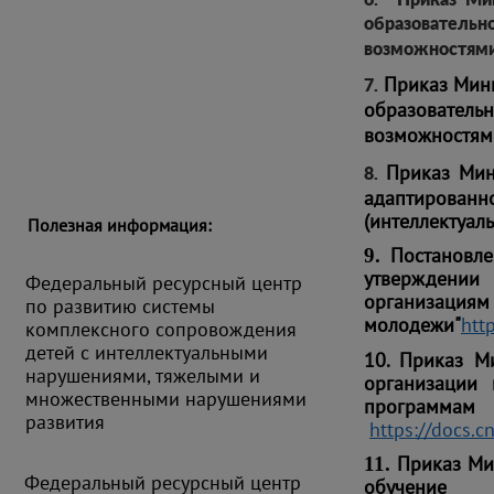
6. Приказ Мин
образовател
возможностями
Приказ Минп
7.
образовател
возможностям
Приказ Мин
8.
адаптированн
(интеллектуал
Полезная информация:
Постановле
9.
утверждении
Федеральный ресурсный центр
организа
по развитию системы
молодежи"
htt
комплексного сопровождения
детей с интеллектуальными
10. Приказ М
нарушениями, тяжелыми и
организации 
множественными нарушениями
программ
развития
https://docs
Приказ Ми
11.
Федеральный ресурсный центр
обучен