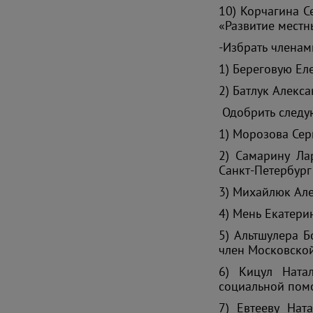
10) Корчагина С
«Развитие мест
-Избрать членам
1) Береговую Ел
2) Батлук Алекса
Одобрить следу
1) Морозова Сер
2) Самарину Ла
Санкт-Петербург
3) Михайлюк Але
4) Мень Екатери
5) Альтшулера 
член Московской
6) Кицул Натал
социальной пом
7) Евтееву Нат