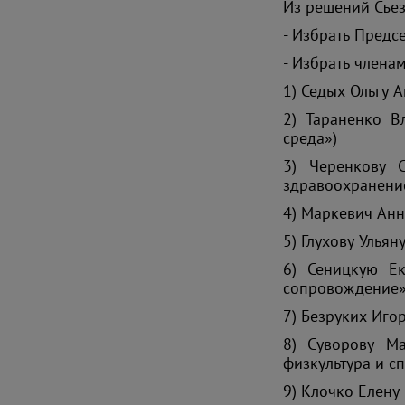
Из решений Съе
- Избрать Предс
- Избрать члена
1) Седых Ольгу 
2) Тараненко В
среда»)
3) Черенкову 
здравоохранени
4) Маркевич Анн
5) Глухову Улья
6) Сеницкую Ек
сопровождение»
7) Безруких Иго
8) Суворову Ма
физкультура и сп
9) Клочко Елену