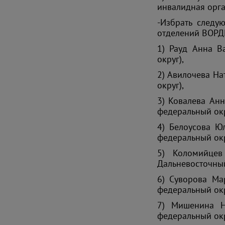
инвалидная орг
-Избрать следу
отделений ВОРДИ
1) Рауд Анна В
округ),
2) Авилочева На
округ),
3) Ковалева Анн
федеральный окр
4) Белоусова Ю
федеральный окр
5) Коломийцев
Дальневосточный
6) Суворова Ма
федеральный окр
7) Мишенина Н
федеральный окр