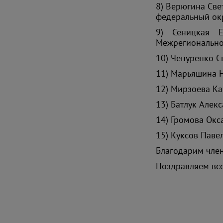
8) Верюгина Све
федеральный окр
9) Сеницкая Е
Межрегионально
10) Чепуренко С
11) Марьяшина Н
12) Мирзоева Ка
13) Батлук Алек
14) Громова Окс
15) Куксов Паве
Благодарим чле
Поздравляем все