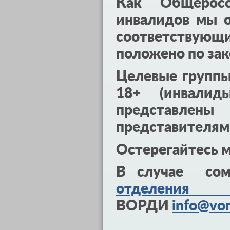
Как Общеросс
инвалидов мы о
соответствующ
положено по зак
Целевые групп
18+ (инвалид
представл
представителям
Остерегайтесь 
В случае сом
отделения 
ВОРДИ
info@vor