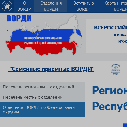
О
Отделения
Вступить в
Карта инте
ВОРДИ
ВОРДИ
ВОРДИ
ВОРД
ВСЕРОССИЙ
и инв
нуж
"Семейные приемные ВОРДИ"
Перечень региональных отделений
Регио
Перечень местных отделений
Респу
Отделения ВОРДИ по Федеральным
округам