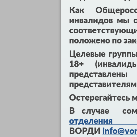
Как Общеросс
инвалидов мы о
соответствующ
положено по зак
Целевые групп
18+ (инвалид
представл
представителям
Остерегайтесь 
В случае сом
отделения 
ВОРДИ
info@vor