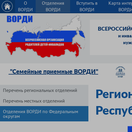
О
Отделения
Вступить в
Карта инте
ВОРДИ
ВОРДИ
ВОРДИ
ВОРД
ВСЕРОССИЙ
и инв
нуж
"Семейные приемные ВОРДИ"
Перечень региональных отделений
Регио
Перечень местных отделений
Респу
Отделения ВОРДИ по Федеральным
округам