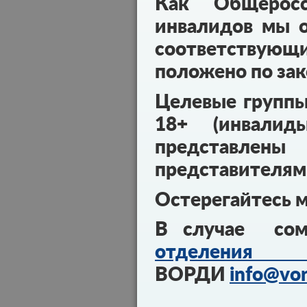
Как Общеросс
инвалидов мы о
соответствующ
положено по зак
Целевые групп
18+ (инвалид
представл
представителям
Остерегайтесь 
В случае сом
отделения 
ВОРДИ
info@vor