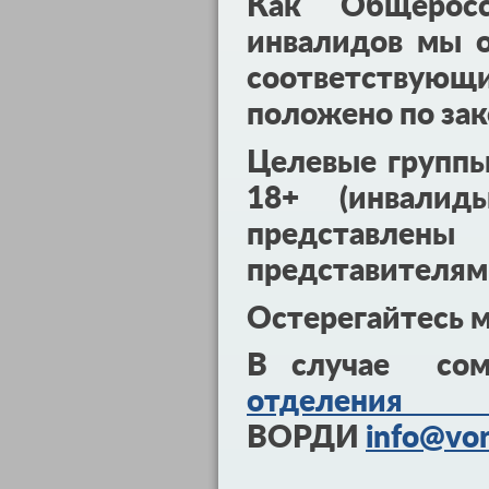
Как Общеросс
инвалидов мы о
соответствующ
положено по зак
Целевые групп
18+ (инвалид
представл
представителям
Остерегайтесь 
В случае сом
отделения 
ВОРДИ
info@vor