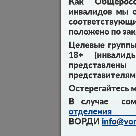
Как Общеросс
инвалидов мы о
соответствующ
положено по зак
Целевые групп
18+ (инвалид
представл
представителям
Остерегайтесь 
В случае сом
отделения 
ВОРДИ
info@vor