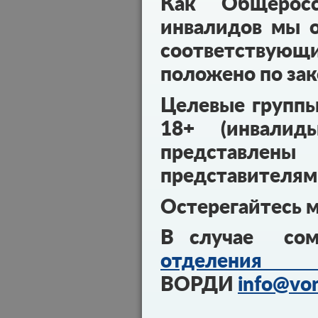
Как Общеросс
инвалидов мы о
соответствующ
положено по зак
Целевые групп
18+ (инвалид
представл
представителям
Остерегайтесь 
В случае сом
отделения 
ВОРДИ
info@vor