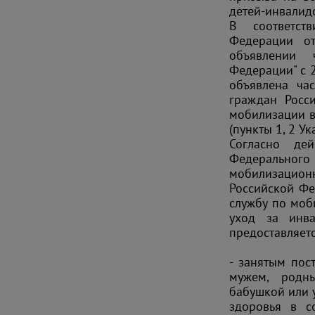
детей-инвалидо
В соответст
Федерации о
объявлении 
Федерации" с 
объявлена ча
граждан Росс
мобилизации 
(пункты 1, 2 Ука
Согласно дей
Федеральног
мобилизаци
Российской Фе
службу по моб
уход за инв
предоставляет
- занятым пос
мужем, родн
бабушкой или 
здоровья в с