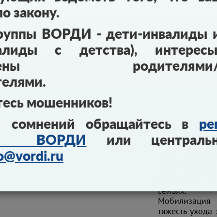
одного из р
о закону.
ребенком-и
госпитализаци
руппы ВОРДИ - дети-инвалиды 
в то время к
воспитанием и
алиды с детства), интерес
авлены родителями/за
Уважаемый Вл
телями.
Согласно ч.
подготовке и
тесь мошенников!
отсрочка от п
предоставля
 сомнений обращайтесь в
ре
категориям г
ния ВОРДИ
или централь
Президента Ро
Наши семьи на
o@vordi.ru
наше государ
теме инвалид
наши дети и 
семьях.
Мобилизация
тяжесть ухода