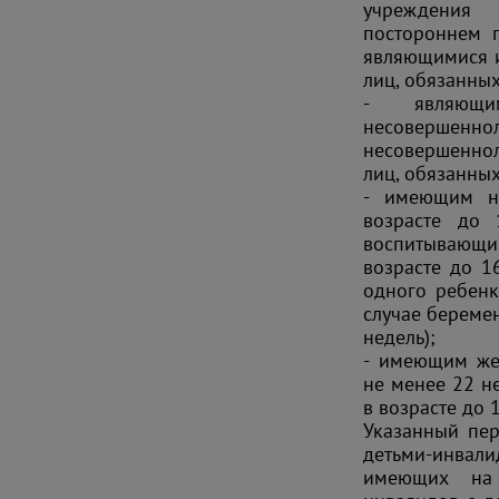
учреждения
постороннем 
являющимися и
лиц, обязанны
- являющи
несовершен
несовершеннол
лиц, обязанны
- имеющим н
возрасте до
воспитывающи
возрасте до 1
одного ребенк
случае беремен
недель);
- имеющим жен
не менее 22 н
в возрасте до 1
Указанный пер
детьми-инвали
имеющих на 