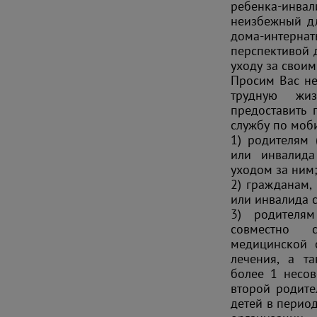
ребенка-инв
неизбежный дл
дома-интер
перспективой 
уходу за своим
Просим Вас не
трудную жи
предоставить 
службу по моб
1) родителям 
или инвалида
уходом за ним
2) гражданам
или инвалида с
3) родителям
совместно 
медицинской 
лечения, а т
более 1 несов
второй родите
детей в перио