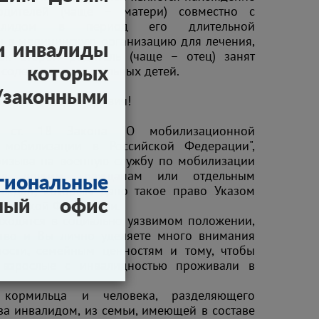
одителей (чаще – матери) совместно с
нвалидом в период его длительной
и в медицинскую организацию для лечения,
и инвалиды
ак второй родитель (чаще – отец) занят
 содержанием остальных детей.
ы которых
конными
адимир Владимирович!
2 ст. 18 Закона "О мобилизационной
 мобилизации в Российской Федерации",
ризыва на военную службу по мобилизации
ется другим гражданам или отдельным
гиональные
раждан, которым дано такое право Указом
ный офис
ссийской Федерации.
ходятся в социально уязвимом положении,
ство и Вы лично уделяете много внимания
ности, семейным ценностям и тому, чтобы
взрослые с инвалидностью проживали в
 кормильца и человека, разделяющего
 за инвалидом, из семьи, имеющей в составе