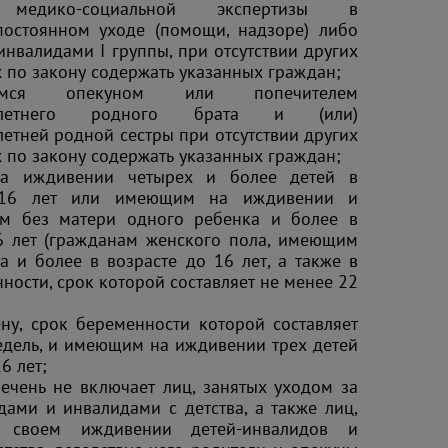
 медико-социальной экспертизы в
постоянном уходе (помощи, надзоре) либо
нвалидами I группы, при отсутствии других
х по закону содержать указанных граждан;
мся опекуном или попечителем
нолетнего родного брата и (или)
етней родной сестры при отсутствии других
х по закону содержать указанных граждан;
а иждивении четырех и более детей в
 16 лет или имеющим на иждивении и
м без матери одного ребенка и более в
6 лет (гражданам женского пола, имеющим
а и более в возрасте до 16 лет, а также в
ности, срок которой составляет не менее 22
у, срок беременности которой составляет
едель, и имеющим на иждивении трех детей
6 лет;
ечень не включает лиц, занятых уходом за
дами и инвалидами с детства, а также лиц,
своем иждивении детей-инвалидов и