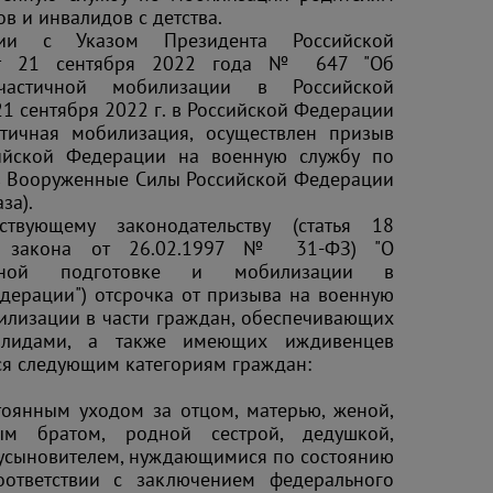
в и инвалидов с детства.
вии с Указом Президента Российской
т 21 сентября 2022 года № 647 "Об
частичной мобилизации в Российской
21 сентября 2022 г. в Российской Федерации
стичная мобилизация, осуществлен призыв
ийской Федерации на военную службу по
в Вооруженные Силы Российской Федерации
за).
ствующему законодательству (статья 18
о закона от 26.02.1997 № 31-ФЗ) "О
онной подготовке и мобилизации в
дерации") отсрочка от призыва на военную
илизации в части граждан, обеспечивающих
алидами, а также имеющих иждивенцев
ся следующим категориям граждан:
тоянным уходом за отцом, матерью, женой,
ым братом, родной сестрой, дедушкой,
усыновителем, нуждающимися по состоянию
оответствии с заключением федерального