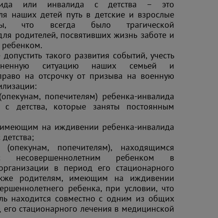
алида или инвалида с детства – это
я наших детей путь в детские и взрослые
наты, что всегда было трагической
для родителей, посвятивших жизнь заботе и
 ребенком.
 допустить такого развития событий, учесть
зненную ситуацию наших семьей и
право на отсрочку от призыва на военную
илизации:
(опекунам, попечителям) ребенка-инвалида
 с детства, которые заняты постоянным
;
, имеющим на иждивении ребенка-инвалида
 детства;
 (опекунам, попечителям), находящимся
с несовершеннолетним ребенком в
организации в период его стационарного
акже родителям, имеющим на иждивении
ершеннолетнего ребенка, при условии, что
ль находится совместно с одним из общих
д его стационарного лечения в медицинской