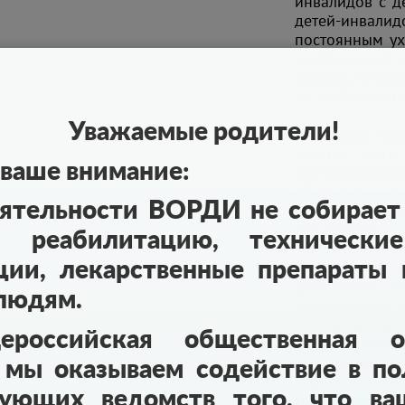
инвалидов с д
детей-инвал
постоянным ух
имеющие на и
детства, не и
по мобилизаци
Уважаемые родители!
В семьях, им
детства, мат
ваше внимание:
круглосуточ
обеспечения 
еятельности ВОРДИ не собирает 
физическую 
справиться
 реабилитацию, технические
маломобиль
инвалидами, 
ции, лекарственные препараты и
умственной от
 людям.
постоянного 
человека с ин
российская общественная ор
на взаимозаме
неотлучного п
 мы оказываем содействие в по
взрослом с ин
вующих ведомств того, что в
Другой распро