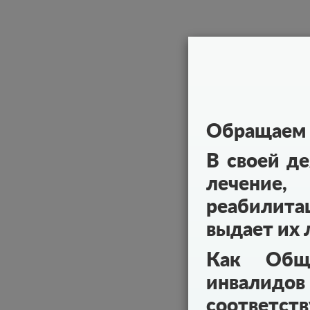
Обращаем 
В своей д
лечение,
реабилита
выдает их
Как Обще
инвалидов
соответст