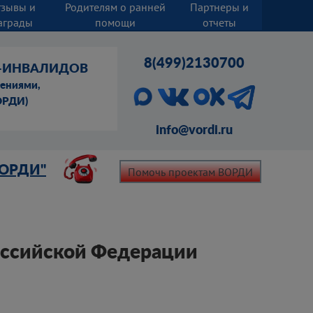
тзывы и
Родителям о ранней
Партнеры и
аграды
помощи
отчеты
8(499)2130700
Й-ИНВАЛИДОВ
шениями,
ОРДИ)
info@vordi.ru
ВОРДИ"
Помочь проектам ВОРДИ
ссийской Федерации