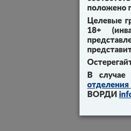
положено п
Целевые г
18+ (инв
предст
представи
Остерегай
В случае
отделе
ВОРДИ
inf