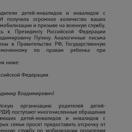
дители детей-инвалидов и инвалидов с
ДИ получила огромное количество ваших
мобилизации и призыве на военную службу.
сь к Президенту Российской Федерации
адимировичу Путину. Аналогичные письма
ены в Правительство РФ, Государственную
номоченному по правам ребенка при
Ф
ия ниже:
ссийской Федерации
адимир Владимирович!
йскую организацию родителей детей-
РДИ) поступают многочисленные обращения
меющих детей-инвалидов и инвалидов с
орых семьи просят предоставить отсрочку от
оенную службу по мобилизации родителям