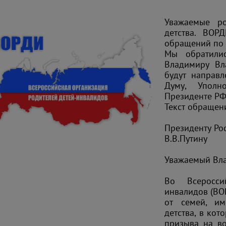
Уважаемые ро
детства. ВОР
обращений по 
Мы обратили
Владимиру Вл
будут направл
Думу, Упол
Президенте Р
Текст обращен
Президенту Ро
В.В.Путину
Уважаемый Вл
Во Всеросси
инвалидов (ВО
от семей, и
детства, в кот
призыва на в