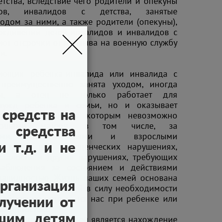
етства, вследствие чего родители и опекуны
идов, инвалидов с детства, занятые
одом за ними, а также родители (опекуны),
ждивении детей-инвалидов и инвалидов с
меют отсрочки от призыва на военную службу
и.
еющих ребенка-инвалида или инвалида с
ь преимущественно занята уходом, иногда
ным, а отец не только работает для
нужд ребенка и семьи, но и оказывает
средств на
помощь в уходе, с которым невозможно
 силами матери, в том числе, за
 средства
ными, паллиативными и взрослыми
а также при поведенческих нарушениях,
 т.д. и не
сталости и других нарушениях, требующих
наблюдения за состоянием и действиями
валидностью. Жизнь наших семей основана
ганизация
няемости родителей в силу необходимости
ребывания кого-то из нас при ребенке или
лучении от
валидностью.
ашим детям
страненной ситуацией является нахождение