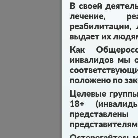
В своей деятел
лечение, реа
реабилитации, 
выдает их людя
Как Общеросс
инвалидов мы о
соответствующ
положено по зак
Целевые групп
18+ (инвалид
представл
представителям
Остерегайтесь 