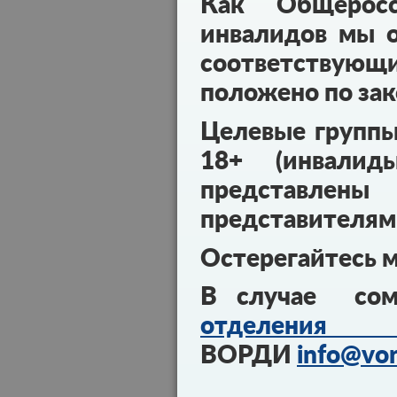
Как Общеросс
инвалидов мы о
соответствующ
положено по зак
Целевые групп
18+ (инвалид
представл
представителям
Остерегайтесь 
В случае сом
отделения 
ВОРДИ
info@vor